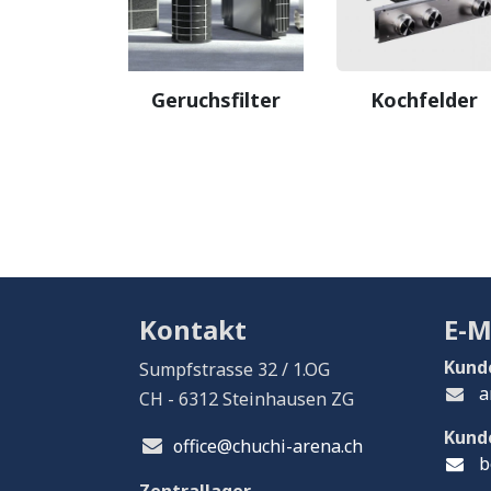
Geruchsfilter
Kochfelder
Kontakt
E-M
Kund
Sumpfstrasse 32 / 1.OG
a
CH - 6312 Steinhausen ZG
Kund
office@chuchi-arena.ch
b