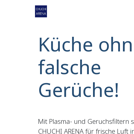
Zum Inhalt springen
Home
Shop
Service
Ko
Küche ohn
falsche
Gerüche!
Mit Plasma- und Geruchsfiltern 
CHUCHI ARENA für frische Luft 