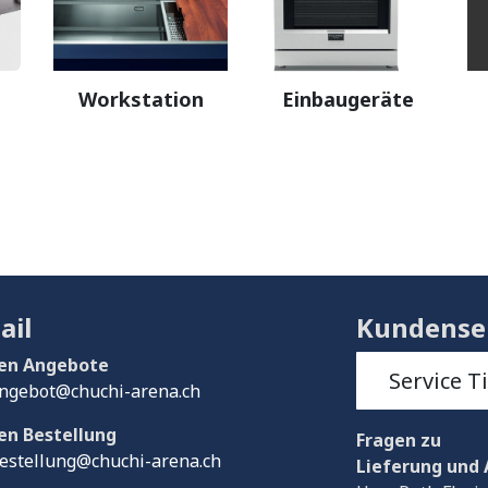
Workstation
Einbaugeräte
ail
Kundense
en Angebote
Service T
ngebot@chuchi-arena.ch
en Bestellung
Fragen
zu
estellung@chuchi-arena.ch
Lieferung und 