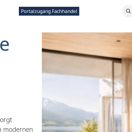
ntakt
Portalzugang Fachhandel
e
sorgt
in modernen