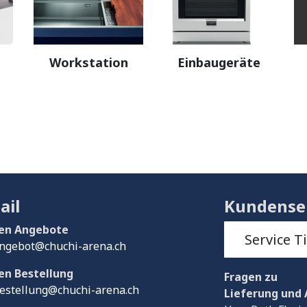
Workstation
Einbaugeräte
ail
Kundense
en Angebote
Service T
ngebot@chuchi-arena.ch
en Bestellung
Fragen
zu
estellung@chuchi-arena.ch
Lieferung und 