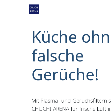
Zum Inhalt springen
Home
Shop
Service
Ko
Küche ohn
falsche
Gerüche!
Mit Plasma- und Geruchsfiltern 
CHUCHI ARENA für frische Luft 