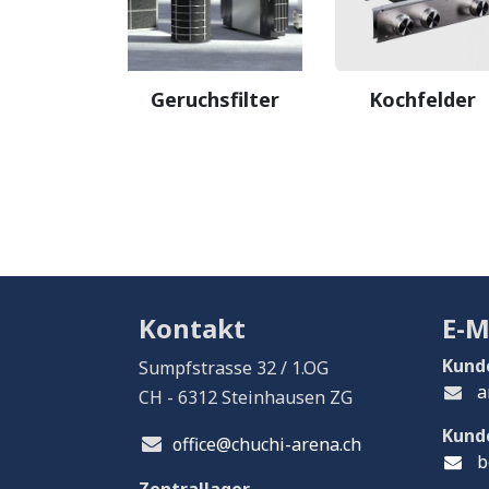
Geruchsfilter
Kochfelder
Kontakt
E-M
Kund
Sumpfstrasse 32 / 1.OG
a
CH - 6312 Steinhausen ZG
Kund
office@chuchi-arena.ch
b