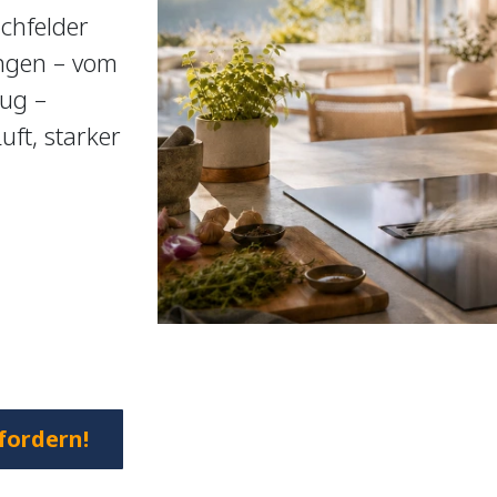
chfelder
ngen – vom
ug –
ft, starker
.
fordern!