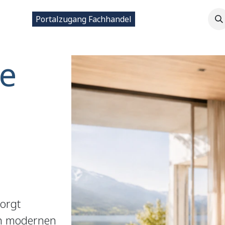
ntakt
Portalzugang Fachhandel
e
sorgt
in modernen