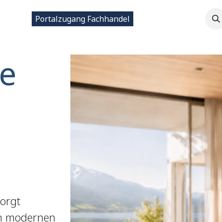
ntakt
Portalzugang Fachhandel
e
sorgt
in modernen