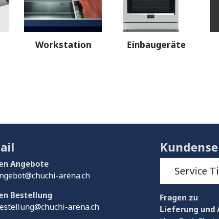
Workstation
Einbaugeräte
ail
Kundense
en Angebote
Service T
ngebot@chuchi-arena.ch
en Bestellung
Fragen
zu
estellung@chuchi-arena.ch
Lieferung und 