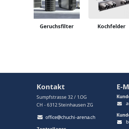
Geruchsfilter
Kochfelder
Kontakt
E-M
Kund
Sumpfstrasse 32 / 1.OG
a
CH - 6312 Steinhausen ZG
Kund
office@chuchi-arena.ch
b