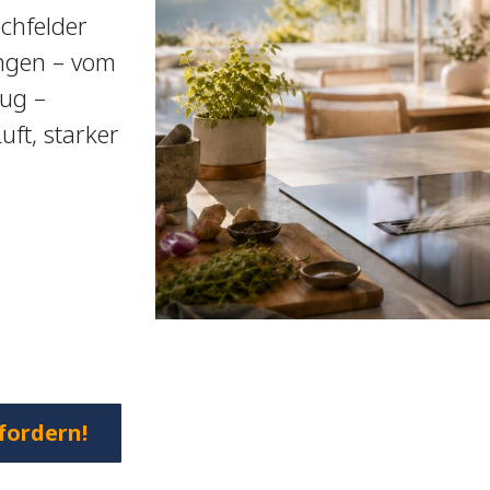
chfelder
ngen – vom
ug –
ft, starker
.
fordern!