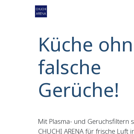
Zum Inhalt springen
Home
Shop
Service
Ko
Küche ohn
falsche
Gerüche!
Mit Plasma- und Geruchsfiltern 
CHUCHI ARENA für frische Luft 