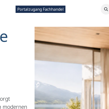
ntakt
Portalzugang Fachhandel
e
sorgt
in modernen