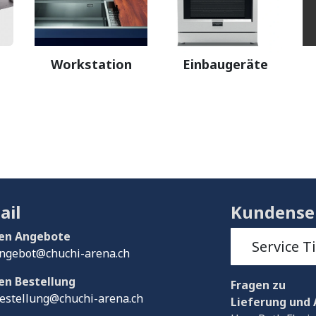
Workstation
Einbaugeräte
ail
Kundense
en Angebote
Service T
ngebot@chuchi-arena.ch
en Bestellung
Fragen
zu
estellung@chuchi-arena.ch
Lieferung und 