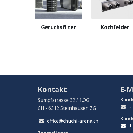
Geruchsfilter
Kochfelder
Kontakt
E-M
Kund
Sumpfstrasse 32 / 1.OG
a
CH - 6312 Steinhausen ZG
Kund
office@chuchi-arena.ch
b