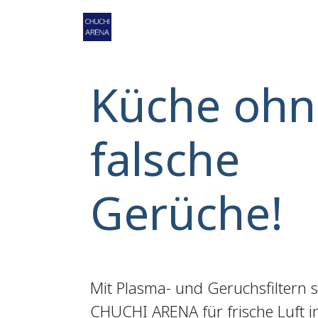
Zum Inhalt springen
Home
Shop
Service
Ko
Küche ohn
falsche
Gerüche!
Mit Plasma- und Geruchsfiltern 
CHUCHI ARENA für frische Luft 