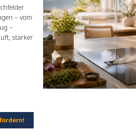
chfelder
ngen – vom
ug –
ft, starker
.
fordern!