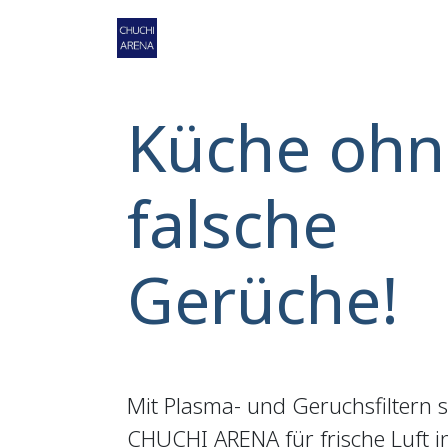
Zum Inhalt springen
Home
Shop
Service
Ko
Küche ohn
falsche
Gerüche!
Mit Plasma- und Geruchsfiltern 
CHUCHI ARENA für frische Luft 