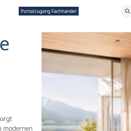
ntakt
Portalzugang Fachhandel
e
sorgt
in modernen