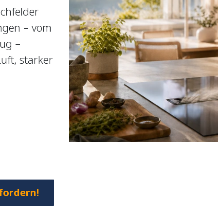
chfelder
ngen – vom
ug –
ft, starker
.
fordern!