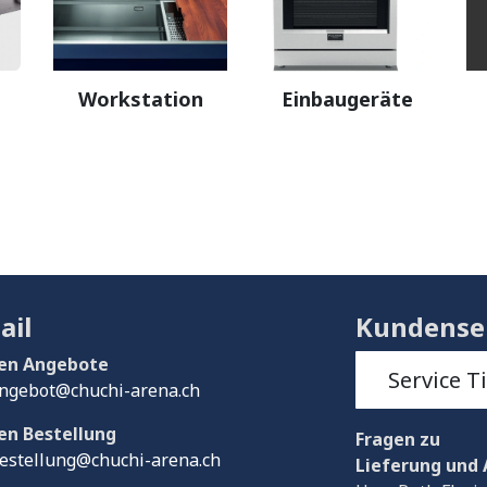
Workstation
Einbaugeräte
ail
Kundense
en Angebote
Service T
ngebot@chuchi-arena.ch
en Bestellung
Fragen
zu
estellung@chuchi-arena.ch
Lieferung und 