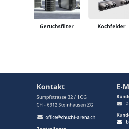
Geruchsfilter
Kochfelder
Kontakt
E-M
Kund
Sumpfstrasse 32 / 1.OG
a
CH - 6312 Steinhausen ZG
Kund
office@chuchi-arena.ch
b