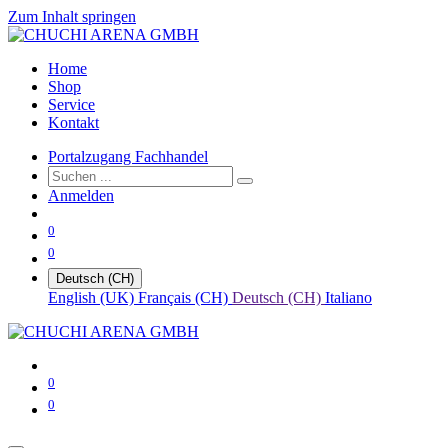
Zum Inhalt springen
Home
Shop
Service
Kontakt
Portalzugang Fachhandel
Anmelden
0
0
Deutsch (CH)
English (UK)
Français (CH)
Deutsch (CH)
Italiano
0
0