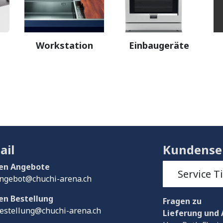
Workstation
Einbaugeräte
ail
Kundense
en Angebote
Service T
ngebot@chuchi-arena.ch
en Bestellung
Fragen
zu
estellung@chuchi-arena.ch
Lieferung und 