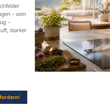
chfelder
ngen – vom
ug –
ft, starker
.
fordern!