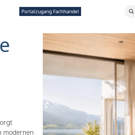
ntakt
Portalzugang Fachhandel
e
sorgt
in modernen