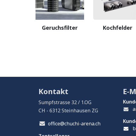
Geruchsfilter
Kochfelder
Kontakt
E-M
Kund
Sumpfstrasse 32 / 1.OG
a
CH - 6312 Steinhausen ZG
Kund
office@chuchi-arena.ch
b