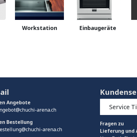
Workstation
Einbaugeräte
ail
Kundense
en Angebote
Service T
ngebot@chuchi-arena.ch
en Bestellung
Fragen
zu
estellung@chuchi-arena.ch
Lieferung und 