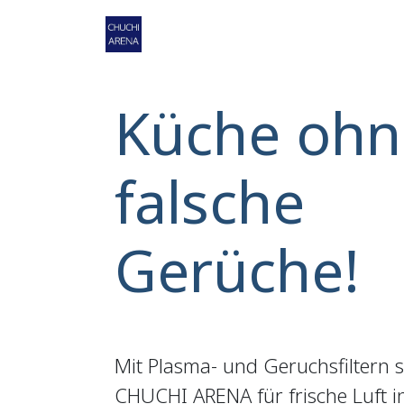
Zum Inhalt springen
Home
Shop
Service
Ko
Küche ohn
falsche
Gerüche!
Mit Plasma- und Geruchsfiltern 
CHUCHI ARENA für frische Luft 