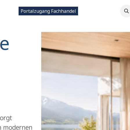
ntakt
Portalzugang Fachhandel
e
sorgt
in modernen