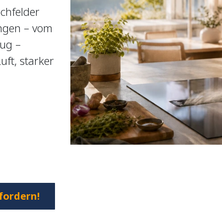
chfelder
ngen – vom
ug –
ft, starker
.
fordern!