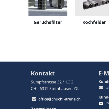
Geruchsfilter
Kochfelder
Kontakt
E-M
Kund
Sumpfstrasse 32 / 1.OG
a
CH - 6312 Steinhausen ZG
Kund
office@chuchi-arena.ch
b