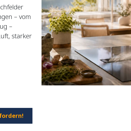
chfelder
ngen – vom
ug –
ft, starker
.
fordern!