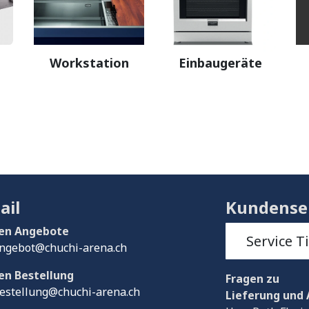
Workstation
Einbaugeräte
ail
Kundense
en Angebote
Service T
ngebot@chuchi-arena.ch
en Bestellung
Fragen
zu
estellung@chuchi-arena.ch
Lieferung und 