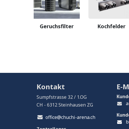
Geruchsfilter
Kochfelder
Kontakt
E-M
Kund
Sumpfstrasse 32 / 1.OG
a
CH - 6312 Steinhausen ZG
Kund
office@chuchi-arena.ch
b