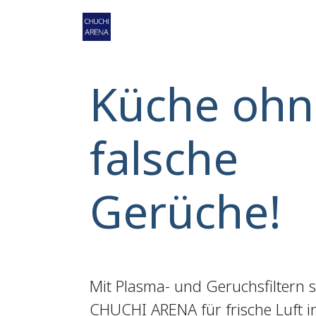
Zum Inhalt springen
Home
Shop
Service
Ko
Küche ohn
falsche
Gerüche!
Mit Plasma- und Geruchsfiltern 
CHUCHI ARENA für frische Luft 