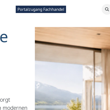
ntakt
Portalzugang Fachhandel
e
sorgt
in modernen