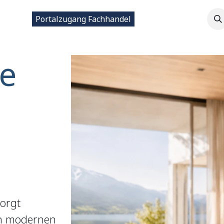
ntakt
Portalzugang Fachhandel
e
sorgt
in modernen