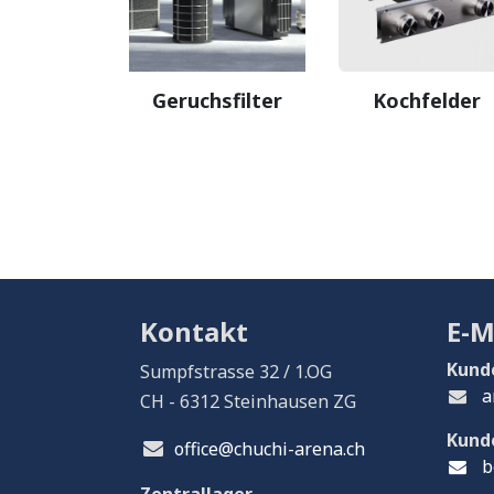
Geruchsfilter
Kochfelder
Kontakt
E-M
Kund
Sumpfstrasse 32 / 1.OG
a
CH - 6312 Steinhausen ZG
Kund
office@chuchi-arena.ch
b