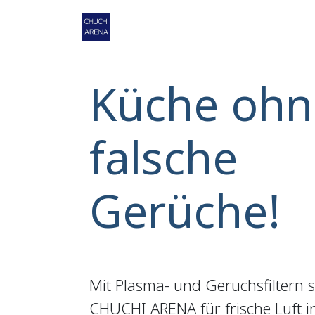
Zum Inhalt springen
Home
Shop
Service
Ko
Küche ohn
falsche
Gerüche!
Mit Plasma- und Geruchsfiltern 
CHUCHI ARENA für frische Luft 