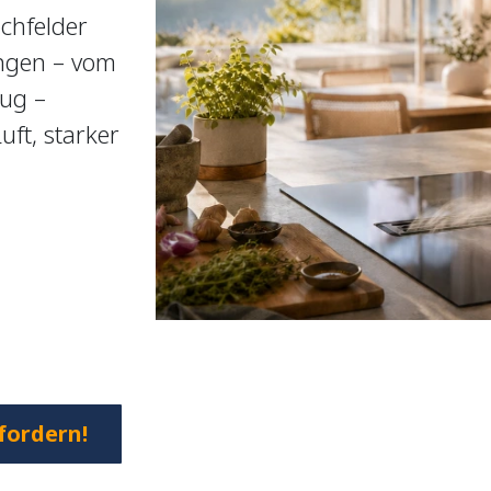
chfelder
ngen – vom
ug –
ft, starker
.
fordern!