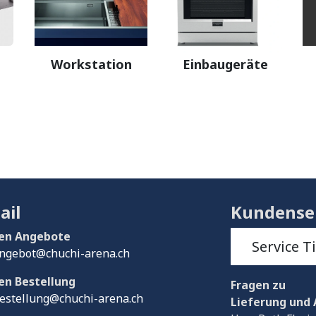
Workstation
Einbaugeräte
ail
Kundense
en Angebote
Service T
ngebot@chuchi-arena.ch
en Bestellung
Fragen
zu
estellung@chuchi-arena.ch
Lieferung und 