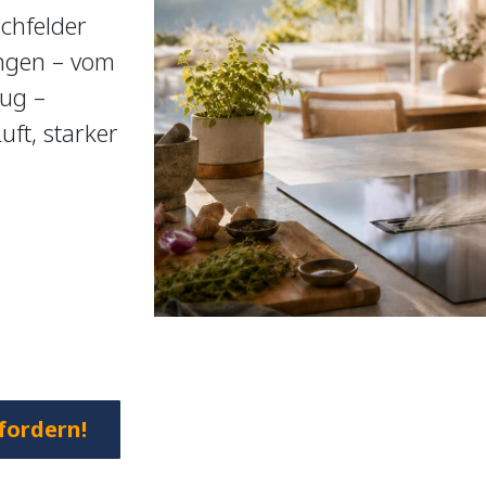
chfelder
ngen – vom
ug –
ft, starker
.
fordern!