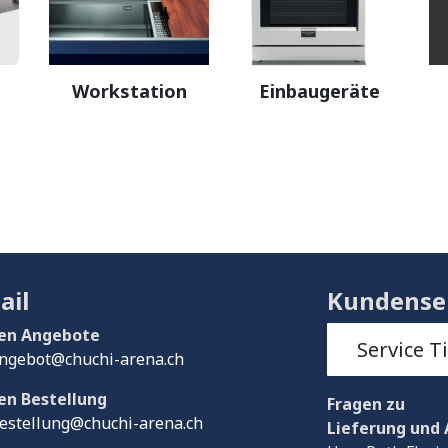
Workstation
Einbaugeräte
ail
Kundense
en Angebote
Service T
ngebot@chuchi-arena.ch
en Bestellung
Fragen
zu
estellung@chuchi-arena.ch
Lieferung und 