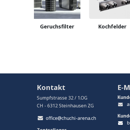
Geruchsfilter
Kochfelder
Kontakt
E-M
Kund
Sumpfstrasse 32 / 1.OG
a
CH - 6312 Steinhausen ZG
Kund
office@chuchi-arena.ch
b