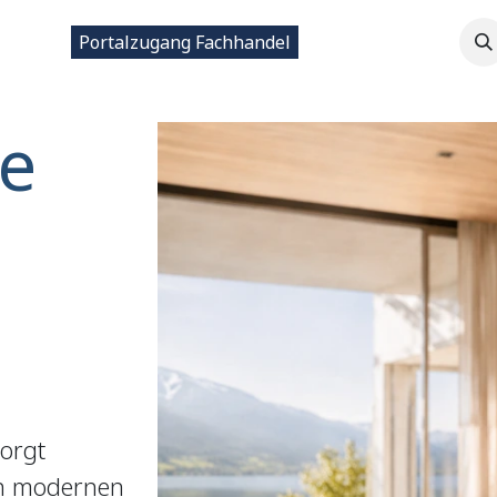
ntakt
Portalzugang Fachhandel
e
sorgt
in modernen