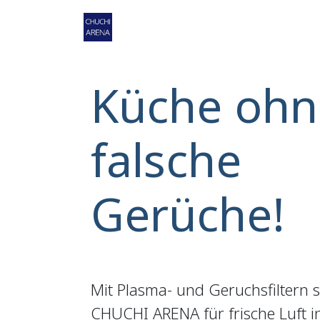
Zum Inhalt springen
Home
Shop
Service
Ko
Küche ohn
falsche
Gerüche!
Mit Plasma- und Geruchsfiltern 
CHUCHI ARENA für frische Luft 